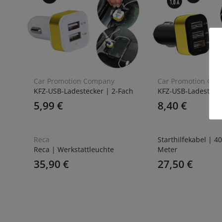
Car Promotion Company
Car Promotion Co
KFZ-USB-Ladestecker | 2-Fach
KFZ-USB-Ladestecke
5,99
€
8,40
€
Reca
Starthilfekabel | 4
Reca | Werkstattleuchte
Meter
35,90
€
27,50
€