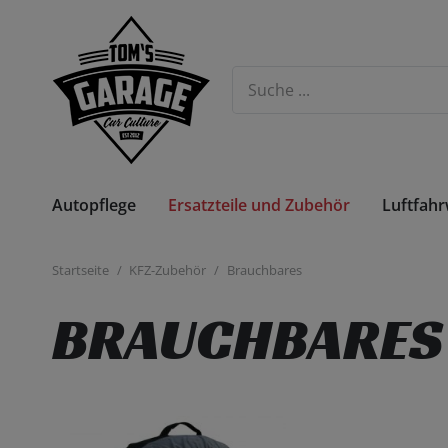
Autopflege
Ersatzteile und Zubehör
Luftfah
Radbefestigung und Spurplatten
Öle und 
Startseite
/
KFZ-Zubehör
/
Brauchbares
BRAUCHBARES