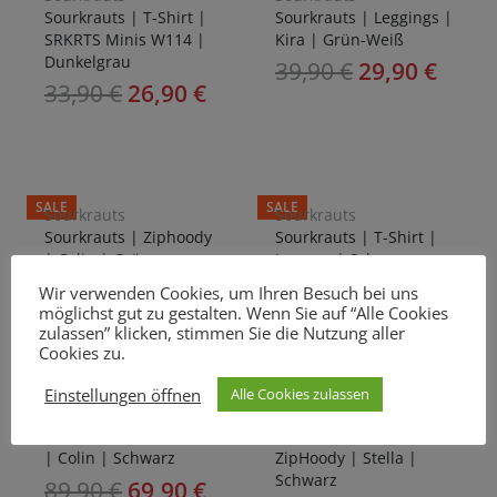
Sourkrauts | T-Shirt |
Sourkrauts | Leggings |
SRKRTS Minis W114 |
Kira | Grün-Weiß
Dunkelgrau
39,90
€
29,90
€
33,90
€
26,90
€
SALE
SALE
Sourkrauts
Sourkrauts
Sourkrauts | Ziphoody
Sourkrauts | T-Shirt |
| Colin | Grün
Journey | Schwarz
89,90
€
69,90
€
33,90
€
26,90
€
Wir verwenden Cookies, um Ihren Besuch bei uns
möglichst gut zu gestalten. Wenn Sie auf “Alle Cookies
zulassen” klicken, stimmen Sie die Nutzung aller
Cookies zu.
Einstellungen öffnen
Alle Cookies zulassen
SALE
SALE
Sourkrauts
Sourkrauts
Sourkrauts | ZipHoody
Sourkrauts | Girly
| Colin | Schwarz
ZipHoody | Stella |
Schwarz
89,90
€
69,90
€