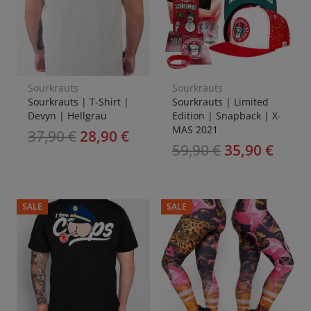
Sourkrauts
Sourkrauts
Sourkrauts | T-Shirt |
Sourkrauts | Limited
Devyn | Hellgrau
Edition | Snapback | X-
MAS 2021
37,90
€
28,90
€
59,90
€
35,90
€
SALE
SALE