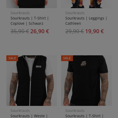
Sourkrauts
Sourkrauts
Sourkrauts | T-Shirt |
Sourkrauts | Leggings |
Coplove | Schwarz
Cathleen
35,90
€
26,90
€
29,90
€
19,90
€
SALE
SALE
Sourkrauts
Sourkrauts
Sourkrauts | Weste |
Sourkrauts | T-Shirt |