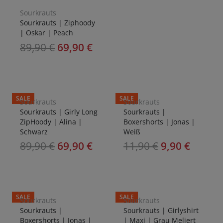
Sourkrauts
Sourkrauts | Ziphoody
| Oskar | Peach
89,90
€
69,90
€
SALE
SALE
Sourkrauts
Sourkrauts
Sourkrauts | Girly Long
Sourkrauts |
ZipHoody | Alina |
Boxershorts | Jonas |
Schwarz
Weiß
89,90
€
69,90
€
11,90
€
9,90
€
SALE
SALE
Sourkrauts
Sourkrauts
Sourkrauts |
Sourkrauts | Girlyshirt
Boxershorts | Jonas |
| Maxi | Grau Meliert