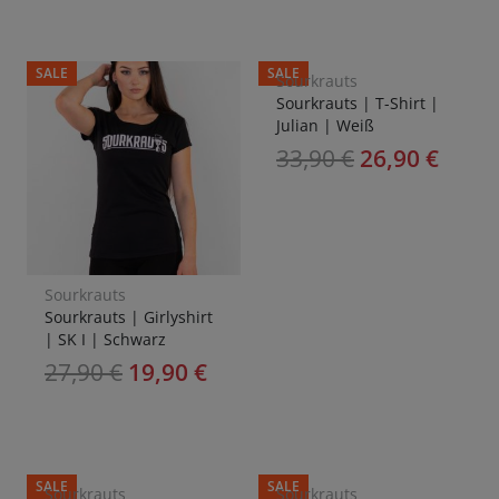
SALE
SALE
Sourkrauts
Sourkrauts | T-Shirt |
Julian | Weiß
33,90
€
26,90
€
Sourkrauts
Sourkrauts | Girlyshirt
| SK I | Schwarz
27,90
€
19,90
€
SALE
SALE
Sourkrauts
Sourkrauts