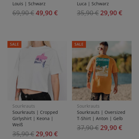
Louis | Schwarz
Luca | Schwarz
69,90
€
49,90
€
35,90
€
29,90
€
SALE
SALE
Sourkrauts
Sourkrauts
Sourkrauts | Cropped
Sourkrauts | Oversized
Girlyshirt | Keona |
T-Shirt | Anton | Gelb
Weiß
37,90
€
29,90
€
35,90
€
29,90
€