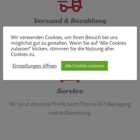
Versand & Bezahlung
Abholung bei uns vor Ort oder Versand per Post
,
Wir verwenden Cookies, um Ihren Besuch bei uns
bezahlt wird per
Vorkasse oder PayPal
.
möglichst gut zu gestalten. Wenn Sie auf “Alle Cookies
zulassen” klicken, stimmen Sie die Nutzung aller
Cookies zu.
Einstellungen öffnen
Alle Cookies zulassen
Service
Wir sind absolute Profis beim Thema
KFZ-Reinigung
und Aufbereitung
.