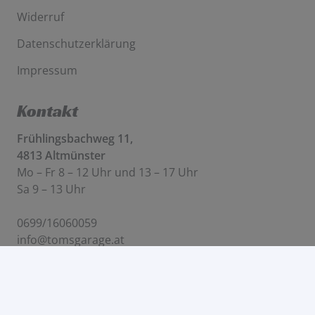
Widerruf
Datenschutzerklärung
Impressum
Kontakt
Frühlingsbachweg 11,
4813 Altmünster
Mo – Fr 8 – 12 Uhr und 13 – 17 Uhr
Sa 9 – 13 Uhr
0699/16060059
info@tomsgarage.at
© Tom’s Garage |
Web & Design von Janne