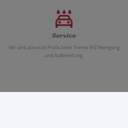
Service
Wir sind absolute Profis beim Thema
KFZ-Reinigung
und Aufbereitung
.
Shop
Neu im Shop