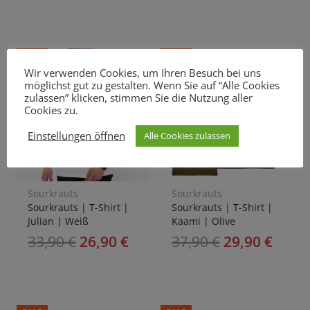
SALE
SALE
Wir verwenden Cookies, um Ihren Besuch bei uns
möglichst gut zu gestalten. Wenn Sie auf “Alle Cookies
zulassen” klicken, stimmen Sie die Nutzung aller
Cookies zu.
Einstellungen öffnen
Alle Cookies zulassen
Sourkrauts
Sourkrauts
Sourkrauts | T-Shirt |
Sourkrauts | T-Shirt |
Julian | Weiß
Kaami | Olive
33,90
€
26,90
€
37,90
€
29,90
€