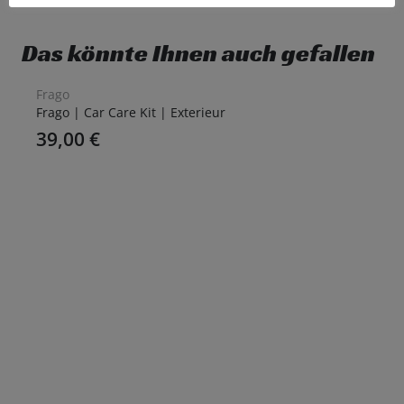
Das könnte Ihnen auch gefallen
Frago
Frago | Car Care Kit | Exterieur
39,00
€