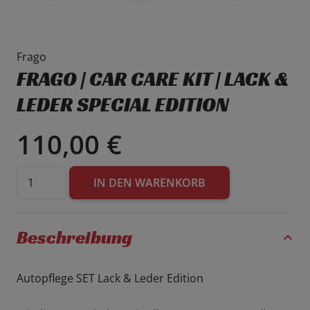
Frago
FRAGO | CAR CARE KIT | LACK &
LEDER SPECIAL EDITION
110,00
€
Frago
IN DEN WARENKORB
|
Car
Care
Beschreibung
Kit
|
Autopflege SET Lack & Leder Edition
Lack