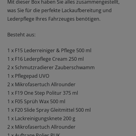
&
Mit dieser Box haben Sie alles zusammengestellt,
Leder
was Sie für die perfekte Lackaufbereitung und
Special
Lederpflege Ihres Fahrzeuges benötigen.
Edition
Menge
Besteht aus:
1 x F15 Lederreiniger & Pflege 500 ml
1 x F16 Lederpflege Cream 250 ml
2 x Schmutzradierer Zauberschwamm
1 x Pflegepad UVO
2 x Mikrofasertuch Allrounder
1 x F19 One Step Politur 375 ml
1 x F05 Sprüh Wax 500 ml
1 x F20 Slide Spray Gleitmittel 500 ml
1 x Lackreinigungsknete 200 g
2 x Mikrofasertuch Allrounder
1 x Auftrage Polier PUK