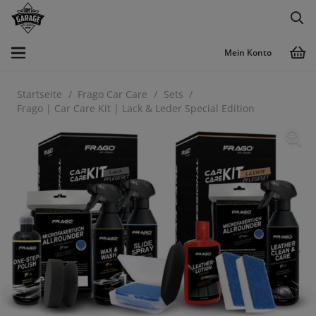
Mein Konto
Startseite
/
Frago Car Care
/
Sets
/
Frago | Car Care Kit | Lack & Leder Special Edition