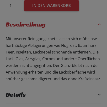
Frago
IN DEN WARENKORB
|
Lack
Reinigungsknete
Beschreibung
|
200g
Mit unserer Reinigungsknete lassen sich mühelose
Menge
hartnäckige Ablagerungen wie Flugrost, Baumharz,
Teer, Insekten, Lacknebel schonende entfernen. Die
Lack, Glas, Acryglas, Chrom und andere Oberflächen
werden nicht angegriffen. Der Glanz bleibt nach der
Anwendung erhalten und die Lackoberfläche wird
spürbar geschmeidigerer und das ohne Krafteinsatz.
Details