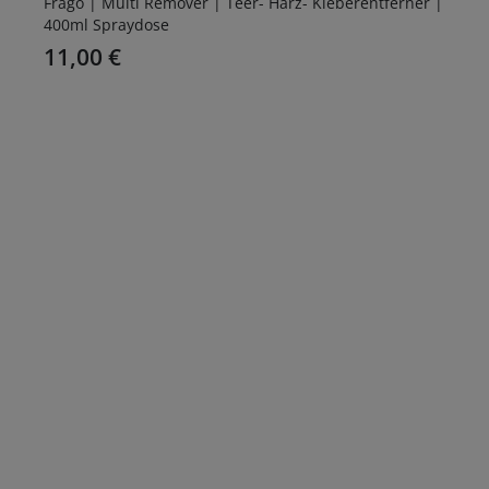
Frago | Multi Remover | Teer- Harz- Kleberentferner |
400ml Spraydose
11,00
€