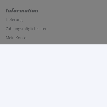
Information
Lieferung
Zahlungsmöglichkeiten
Mein Konto
Rechtliches
Allgemeine Geschäftsbedingungen
Widerruf
Datenschutzerklärung
Impressum
Kontakt