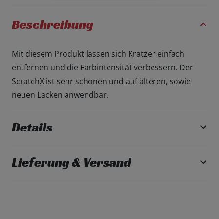
Scratch
X
Beschreibung
|
Kratzer
Mit diesem Produkt lassen sich Kratzer einfach
Entferner
entfernen und die Farbintensität verbessern. Der
|
ScratchX ist sehr schonen und auf älteren, sowie
207ml
neuen Lacken anwendbar.
Menge
Details
Lieferung & Versand