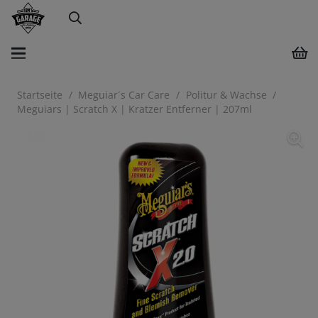
Startseite
/
Meguiar´s Car Care
/
Politur & Wachse
/
Meguiars | Scratch X | Kratzer Entferner | 207ml