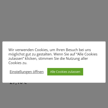
Wir verwenden Cookies, um Ihren Besuch bei uns
möglichst gut zu gestalten. Wenn Sie auf “Alle Cookies
Das könnte Ihnen auch gefallen
zulassen” klicken, stimmen Sie die Nutzung aller
Cookies zu.
Meguiar´s
Einstellungen öffnen
Alle Cookies zulassen
Meguiars | Hybrid Ceramic Wax | 768ml
27,10
€