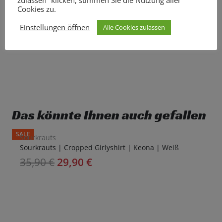
Cookies zu.
Einstellungen öffnen
Alle Cookies zulassen
Das könnte Ihnen auch gefallen
SALE
Sourkrauts
Sourkrauts | Cropped Girlyshirt | Keona | Weiß
35,90
€
29,90
€