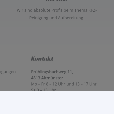
Wir sind absolute Profis beim Thema
KFZ-
Reinigung und Aufbereitung
.
Kontakt
ingungen
Frühlingsbachweg 11,
4813 Altmünster
Mo – Fr 8 – 12 Uhr und 13 – 17 Uhr
Sa 9 – 13 Uhr
0699/16060059
info@tomsgarage.at