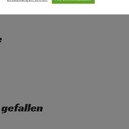
e
 gefallen