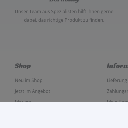
Unser
Team aus Spezialisten
hilft Ihnen gerne
dabei, das richtige Produkt zu finden.
Shop
Infor
Neu im Shop
Lieferung
Jetzt im Angebot
Zahlungs
Marken
Mein Kon