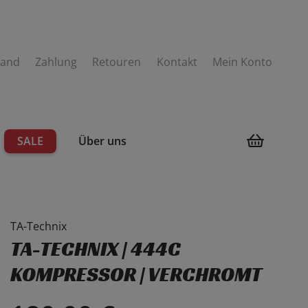
sand
Zahlung
Retouren
Kontakt
Mein Konto
SALE
Über uns
men
TA-Technix
TA-TECHNIX | 444C
KOMPRESSOR | VERCHROMT