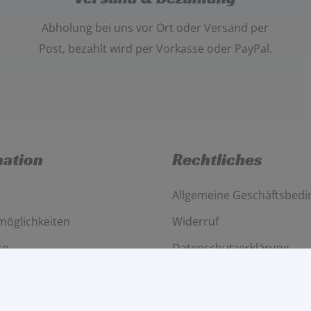
Abholung bei uns vor Ort oder Versand per
Post
, bezahlt wird per
Vorkasse oder PayPal
.
mation
Rechtliches
Allgemeine Geschäftsbed
möglichkeiten
Widerruf
to
Datenschutzerklärung
Impressum