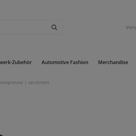
Ver
rwerk-Zubehör
Automotive Fashion
Merchandise
Betriebsflüssigkeiten
Sourkrauts Ladies
Sourkrauts Gentle
 Kompressor | verchromt