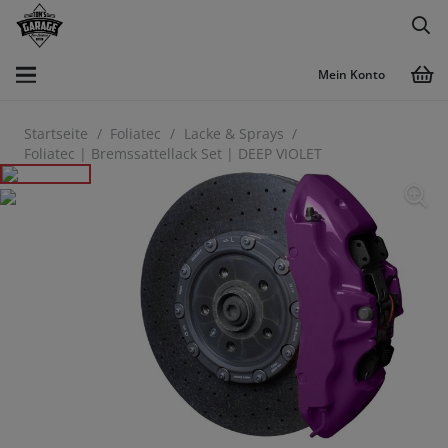
Mein Konto
Startseite
/
Foliatec
/
Lacke & Sprays
/
Foliatec | Bremssattellack Set | DEEP VIOLET