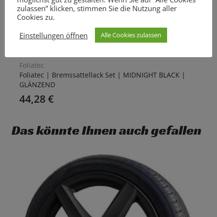
zulassen” klicken, stimmen Sie die Nutzung aller
Cookies zu.
Einstellungen öffnen
Alle Cookies zulassen
Foliatec
Foliatec | Bremssattellack Set | MIDNIGHT BLACK |
GLÄNZEND
44,28
€
Das könnte Ihnen auch gefallen