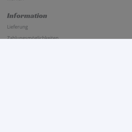
Information
Lieferung
Zahlungsmöglichkeiten
Mein Konto
Rechtliches
Allgemeine Geschäftsbedingungen
Widerruf
Datenschutzerklärung
Impressum
Kontakt