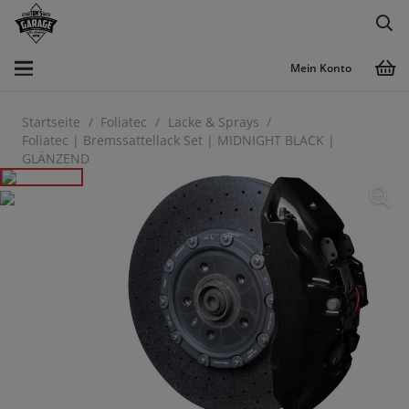
Mein Konto
Startseite
/
Foliatec
/
Lacke & Sprays
/
Foliatec | Bremssattellack Set | MIDNIGHT BLACK |
GLÄNZEND