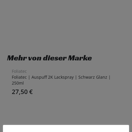
Mehr von dieser Marke
Foliatec
Foliatec | Auspuff 2K Lackspray | Schwarz Glanz |
250ml
27,50
€