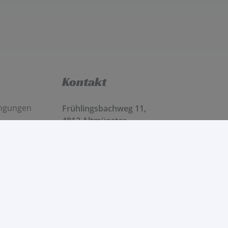
Kontakt
ingungen
Frühlingsbachweg 11,
4813 Altmünster
Mo – Fr 8 – 12 Uhr und 13 – 17 Uhr
Sa 9 – 13 Uhr
0699/16060059
info@tomsgarage.at