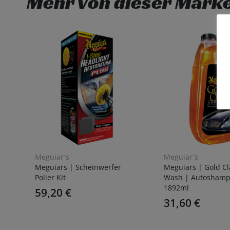
Mehr von dieser Mark
Meguiar´s
Meguiar´s
Meguiars | Scheinwerfer
Meguiars | Gold Cl
Polier Kit
Wash | Autoshamp
1892ml
59,20
€
31,60
€