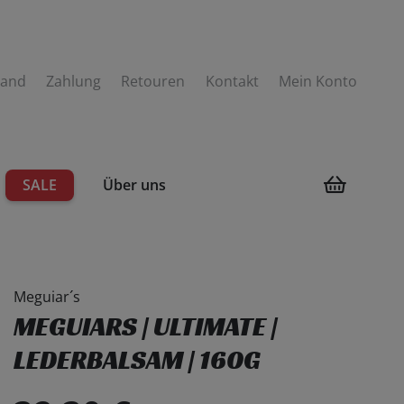
sand
Zahlung
Retouren
Kontakt
Mein Konto
SALE
Über uns
men
Meguiar´s
MEGUIARS | ULTIMATE |
LEDERBALSAM | 160G