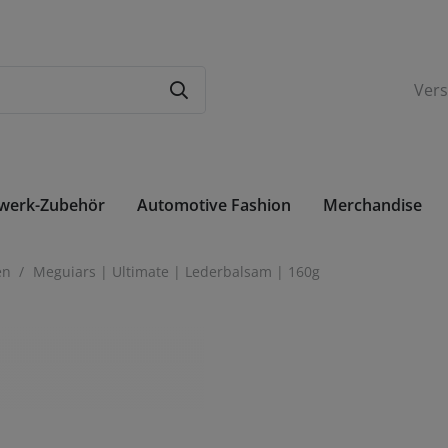
Ver
rwerk-Zubehör
Automotive Fashion
Merchandise
Betriebsflüssigkeiten
Sourkrauts Ladies
Sourkrauts Gentle
en
/
Meguiars | Ultimate | Lederbalsam | 160g