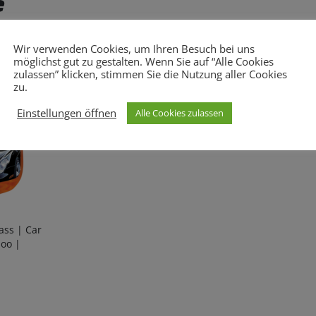
e
Wir verwenden Cookies, um Ihren Besuch bei uns
Meguiar´s
Meguiar´s
möglichst gut zu gestalten. Wenn Sie auf “Alle Cookies
Meguiar’s | Tasche | XXL
Meguiars |
zulassen” klicken, stimmen Sie die Nutzung aller Cookies
Trockentu
48,40
€
zu.
25,20
€
Einstellungen öffnen
Alle Cookies zulassen
ass | Car
oo |