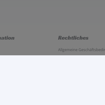
mation
Rechtliches
Allgemeine Geschäftsbed
möglichkeiten
Widerruf
to
Datenschutzerklärung
Impressum