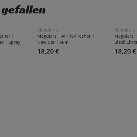
 gefallen
Meguiar´s
Meguiar´s
ather |
Meguiars | Air Re-Fresher |
Meguiars |
er | Spray
New Car | 60ml
Black Chro
18,20
€
18,20
€