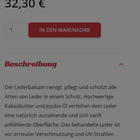
32,30
€
Meguiars
IN DEN WARENKORB
|
Ultimate
|
Beschreibung
Lederbalsam
|
160g
Der Lederbalsam reinigt, pflegt und schützt alle
Menge
Arten von Leder in einem Schritt. Hochwertige
Kakaobutter und Jojoba-Öl verleihen dem Leder
eine natürlich aussehende und sich sanft
anfühlende Oberfläche. Das behandelte Leder ist
vor erneuter Verschmutzung und UV-Strahlen