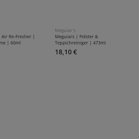
Meguiar´s
 Air Re-Fresher |
Meguiars | Polster &
me | 60ml
Teppichreiniger | 473ml
18,10
€
Me
Me
Po
1