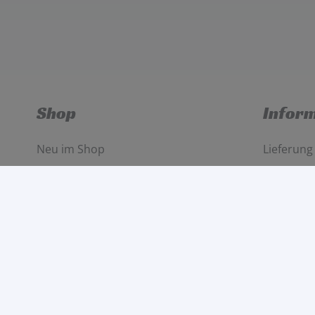
Shop
Infor
Neu im Shop
Lieferung
Jetzt im Angebot
Zahlungs
Marken
Mein Kon