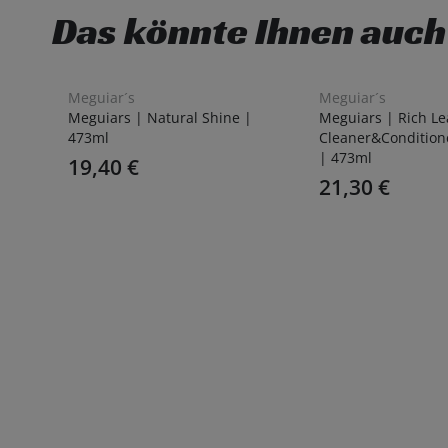
Das könnte Ihnen auch
Meguiar´s
Meguiar´s
Meguiars | Natural Shine |
Meguiars | Rich Le
473ml
Cleaner&Condition
| 473ml
19,40
€
21,30
€