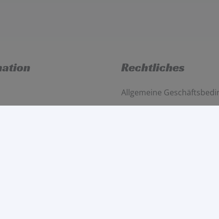
mation
Rechtliches
Allgemeine Geschäftsbed
möglichkeiten
Widerruf
to
Datenschutzerklärung
Impressum