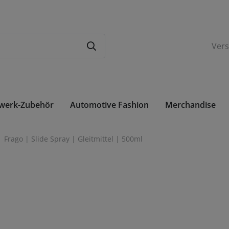
Ver
rwerk-Zubehör
Automotive Fashion
Merchandise
Betriebsflüssigkeiten
Sourkrauts Ladies
Sourkrauts Gentle
Frago | Slide Spray | Gleitmittel | 500ml