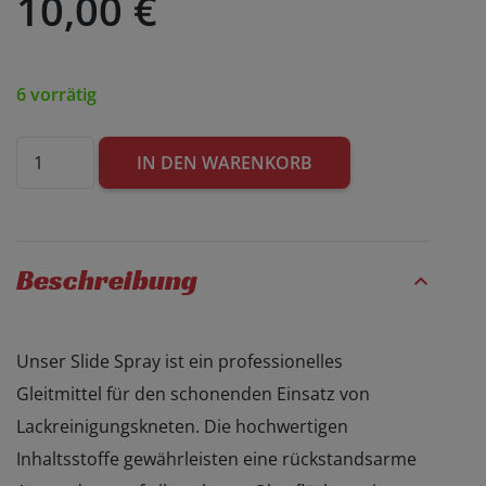
10,00
€
6 vorrätig
Frago
IN DEN WARENKORB
|
Slide
Spray
Beschreibung
|
Gleitmittel
|
Unser Slide Spray ist ein professionelles
500ml
Gleitmittel für den schonenden Einsatz von
Menge
Lackreinigungskneten. Die hochwertigen
Inhaltsstoffe gewährleisten eine rückstandsarme