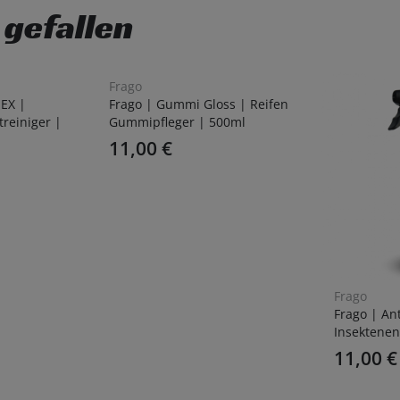
 gefallen
Frago
 EX |
Frago | Gummi Gloss | Reifen
treiniger |
Gummipfleger | 500ml
11,00
€
Frago
Frago | Ant
Insektenen
11,00
€