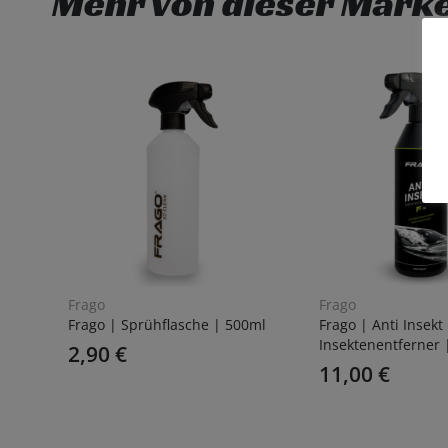
Mehr von dieser Mark
Frago
Frago
Frago | Sprühflasche | 500ml
Frago | Anti Insekt
Insektenentferner 
2,90
€
11,00
€