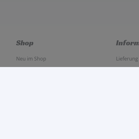
Shop
Infor
Neu im Shop
Lieferung
Jetzt im Angebot
Zahlungs
Marken
Mein Kon