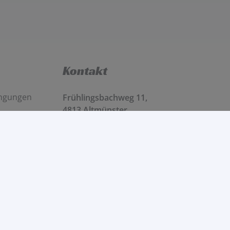
Kontakt
ingungen
Frühlingsbachweg 11,
4813 Altmünster
Mo – Fr 8 – 12 Uhr und 13 – 17 Uhr
Sa 9 – 13 Uhr
0699/16060059
info@tomsgarage.at