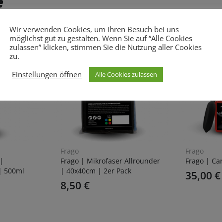
e
Wir verwenden Cookies, um Ihren Besuch bei uns
möglichst gut zu gestalten. Wenn Sie auf “Alle Cookies
zulassen” klicken, stimmen Sie die Nutzung aller Cookies
zu.
Einstellungen öffnen
Alle Cookies zulassen
Frago
Frago
 |
Frago | Mikrofaser Allrounder
Frago | Car
| 500ml
| 40x40cm | 2er Pack
35,00
€
8,50
€