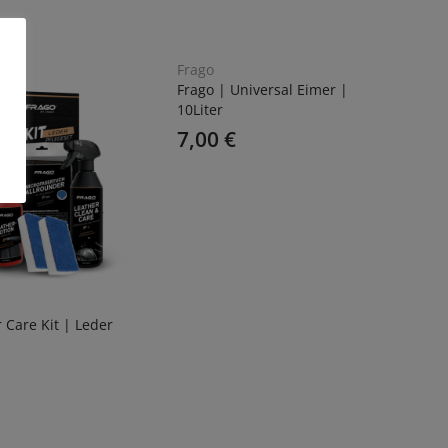
Frago
Frago | Universal Eimer |
10Liter
7,00
€
Fr
 Care Kit | Leder
Fr
Wa
7