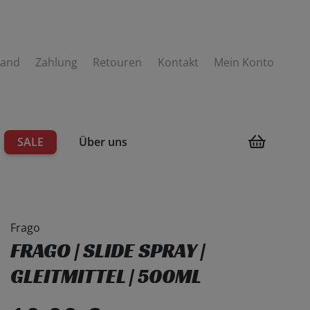
sand
Zahlung
Retouren
Kontakt
Mein Konto
SALE
Über uns
men
Frago
FRAGO | SLIDE SPRAY |
GLEITMITTEL | 500ML