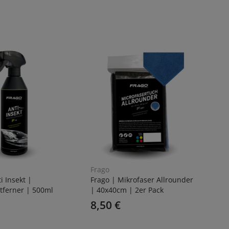
Frago
Fr
i Insekt |
Frago | Mikrofaser Allrounder
Fr
tferner | 500ml
| 40x40cm | 2er Pack
Fo
8,50
€
1